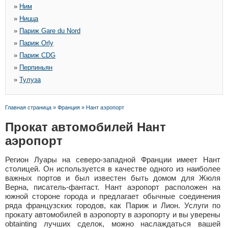
»
Ним
»
Ницца
»
Париж Gare du Nord
»
Париж Orly
»
Париж CDG
»
Перпиньян
»
Тулуза
Главная страница
»
Франция
»
Нант аэропорт
Прокат автомобилей Нант
аэропорт
Регион Луары на северо-западной Франции имеет Нант
столицей. Он используется в качестве одного из наиболее
важных портов и был известен быть домом для Жюля
Верна, писатель-фантаст. Нант аэропорт расположен на
южной стороне города и предлагает обычные соединения
ряда французских городов, как Париж и Лион. Услуги по
прокату автомобилей в аэропорту в аэропорту и вы уверены
obtainting лучших сделок, можно наслаждаться вашей