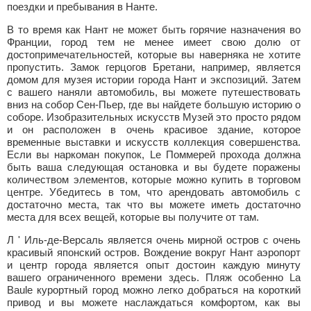
поездки и пребывания в Нанте.
В то время как Нант не может быть горячие назначения во
Франции, город тем не менее имеет свою долю от
достопримечательностей, которые вы наверняка не хотите
пропустить. Замок герцогов Бретани, например, является
домом для музея истории города Нант и экспозиций. Затем
с вашего наняли автомобиль, вы можете путешествовать
вниз на собор Сен-Пьер, где вы найдете большую историю о
соборе. Изобразительных искусств Музей это просто рядом
и он расположен в очень красивое здание, которое
временные выставки и искусств коллекция совершенства.
Если вы наркоман покупок, Le Поммерей прохода должна
быть ваша следующая остановка и вы будете поражены
количеством элементов, которые можно купить в торговом
центре. Убедитесь в том, что арендовать автомобиль с
достаточно места, так что вы можете иметь достаточно
места для всех вещей, которые вы получите от там.
Л ' Иль-де-Версаль является очень мирной остров с очень
красивый японский остров. Вождение вокруг Нант аэропорт
и центр города является опыт достоин каждую минуту
вашего ограниченного времени здесь. Пляж особенно La
Baule курортный город можно легко добраться на короткий
привод и вы можете наслаждаться комфортом, как вы