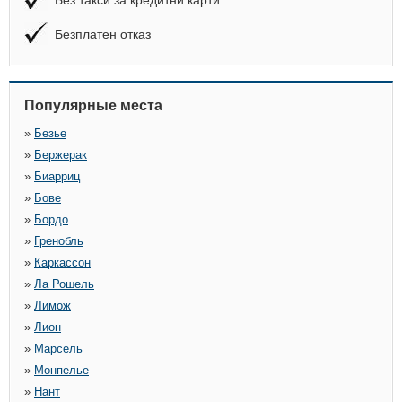
Без такси за кредитни карти
Безплатен отказ
Популярные места
»
Безье
»
Бержерак
»
Биарриц
»
Бове
»
Бордо
»
Гренобль
»
Каркассон
»
Ла Рошель
»
Лимож
»
Лион
»
Марсель
»
Монпелье
»
Нант