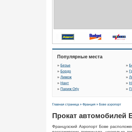
Популярные места
»
»
Безье
Б
»
»
Бордо
Г
»
»
Лимож
Л
»
»
Нант
Н
»
»
Париж Orly
П
Главная страница
»
Франция
»
Бове аэропорт
Прокат автомобилей 
Французский Аэропорт Бове расположен
пассажирских терминала, несколько то