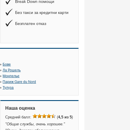
Break Down помощи
Без такси за кредитни карти
Безплатен отказ
»
Бове
»
Ла Рошель
»
Монпелье
»
Париж Gare du Nord
»
Тулуза
Наша оценка
Средний балл:
(
4,5 из 5
)
"
Общие службы, очень хорошее.
"