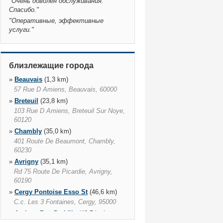
"
Очень доволен обслуживания.
Спасибо.
"
"
Оперативные, эффективные
услуги.
"
близлежащие города
»
Beauvais
(1,3 km)
57 Rue D Amiens, Beauvais, 60000
»
Breteuil
(23,8 km)
103 Rue D Amiens, Breteuil Sur Noye,
60120
»
Chambly
(35,0 km)
401 Route De Beaumont, Chambly,
60230
»
Avrigny
(35,1 km)
Rd 75 Route De Picardie, Avrigny,
60190
»
Cergy Pontoise Esso St
(46,6 km)
C.c. Les 3 Fontaines, Cergy, 95000
»
Amiens Rue De L'ile
(48,7 km)