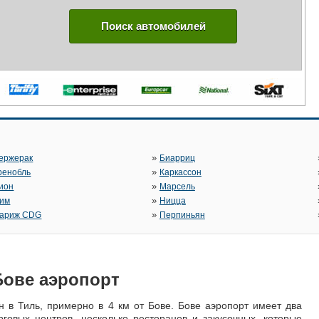
Поиск автомобилей
»
ержерак
Биарриц
»
ренобль
Каркассон
»
ион
Марсель
»
им
Ницца
»
ариж CDG
Перпиньян
Бове аэропорт
 в Тиль, примерно в 4 км от Бове. Бове аэропорт имеет два
рговых центров, несколько ресторанов и закусочных, которые