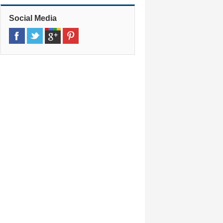
Longueau, 80330
»
Amiens Gare
(50,1 km)
Social Media
Gare Sncf, Pkg Amiens 2 Lvl 1 Places
G, Amiens, 80000
»
Амьен
(51,5 km)
11 Rue Saint Martin Aux Waides,
Amiens, 80005
»
Компьень
(51,8 km)
11 Rue De Beauvais, Margny Les
Compiegne, 60280
»
Compiègne Train Station
(51,9 km)
Gare Sncf, Compiegne, 62080