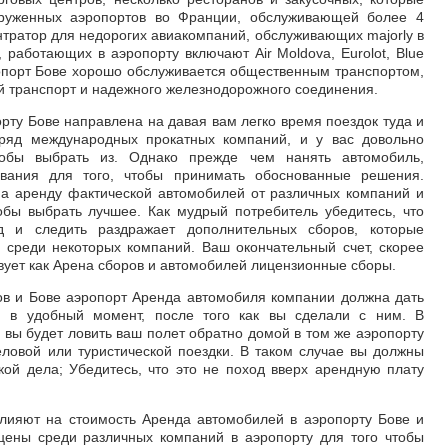
груженных аэропортов во Франции, обслуживающей более 4
нтратор для недорогих авиакомпаний, обслуживающих majorly в
 работающих в аэропорту включают Air Moldova, Eurolot, Blue
 Аэропорт Бове хорошо обслуживается общественным транспортом,
й транспорт и надежного железнодорожного соединения.
орту Бове направлена на давая вам легко время поездок туда и
 ряд международных прокатных компаний, и у вас довольно
тобы выбрать из. Однако прежде чем нанять автомобиль,
ования для того, чтобы принимать обоснованные решения.
на аренду фактической автомобилей от различных компаний и
обы выбрать лучшее. Как мудрый потребитель убедитесь, что
д и следить раздражает дополнительных сборов, которые
 среди некоторых компаний. Ваш окончательный счет, скорее
твует как Арена сборов и автомобилей лицензионные сборы.
ов и Бове аэропорт Аренда автомобиля компании должна дать
я в удобный момент, после того как вы сделали с ним. В
 вы будет ловить ваш полет обратно домой в том же аэропорту
еловой или туристической поездки. В таком случае вы должны
кой дела; Убедитесь, что это не поход вверх арендную плату
влияют на стоимость Аренда автомобилей в аэропорту Бове и
цены среди различных компаний в аэропорту для того чтобы