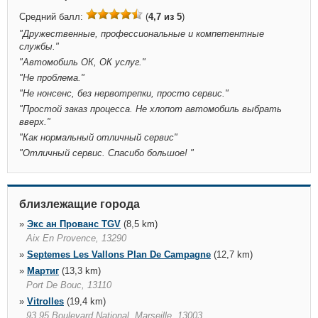
Средний балл:
(
4,7 из 5
)
"
Дружественные, профессиональные и компетентные
службы.
"
"
Автомобиль ОК, ОК услуг.
"
"
Не проблема.
"
"
Не нонсенс, без нервотрепки, просто сервис.
"
"
Простой заказ процесса. Не хлопот автомобиль выбрать
вверх.
"
"
Как нормальный отличный сервис
"
"
Отличный сервис. Спасибо большое!
"
близлежащие города
»
Экс ан Прованс TGV
(8,5 km)
Aix En Provence, 13290
»
Septemes Les Vallons Plan De Campagne
(12,7 km)
»
Мартиг
(13,3 km)
Port De Bouc, 13110
»
Vitrolles
(19,4 km)
93 95 Boulevard National, Marseille, 13003