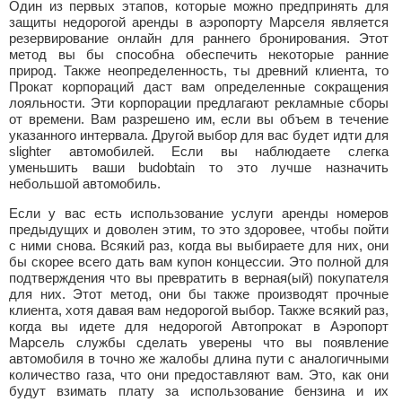
Один из первых этапов, которые можно предпринять для
защиты недорогой аренды в аэропорту Марселя является
резервирование онлайн для раннего бронирования. Этот
метод вы бы способна обеспечить некоторые ранние
природ. Также неопределенность, ты древний клиента, то
Прокат корпораций даст вам определенные сокращения
лояльности. Эти корпорации предлагают рекламные сборы
от времени. Вам разрешено им, если вы объем в течение
указанного интервала. Другой выбор для вас будет идти для
slighter автомобилей. Если вы наблюдаете слегка
уменьшить ваши budobtain то это лучше назначить
небольшой автомобиль.
Если у вас есть использование услуги аренды номеров
предыдущих и доволен этим, то это здоровее, чтобы пойти
с ними снова. Всякий раз, когда вы выбираете для них, они
бы скорее всего дать вам купон концессии. Это полной для
подтверждения что вы превратить в верная(ый) покупателя
для них. Этот метод, они бы также производят прочные
клиента, хотя давая вам недорогой выбор. Также всякий раз,
когда вы идете для недорогой Автопрокат в Аэропорт
Марсель службы сделать уверены что вы появление
автомобиля в точно же жалобы длина пути с аналогичными
количество газа, что они предоставляют вам. Это, как они
будут взимать плату за использование бензина и их