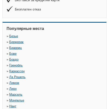
Без такси за кредитни карти
Безплатен отказ
Популярные места
»
Безье
»
Бержерак
»
Биарриц
»
Бове
»
Бордо
»
Гренобль
»
Каркассон
»
Ла Рошель
»
Лимож
»
Лион
»
Марсель
»
Монпелье
»
Нант