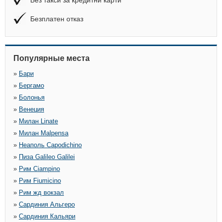
Без такси за кредитни карти
Безплатен отказ
Популярные места
»
Бари
»
Бергамо
»
Болонья
»
Венеция
»
Милан Linate
»
Милан Malpensa
»
Неаполь Capodichino
»
Пиза Galileo Galilei
»
Рим Ciampino
»
Рим Fiumicino
»
Рим жд вокзал
»
Сардиния Альгеро
»
Сардиния Кальяри