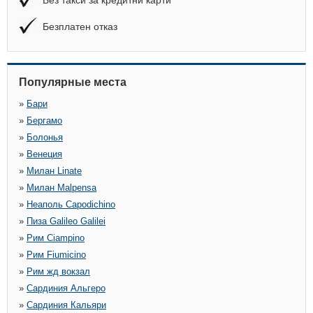
Без такси за кредитни карти
Безплатен отказ
Популярные места
»
Бари
»
Бергамо
»
Болонья
»
Венеция
»
Милан Linate
»
Милан Malpensa
»
Неаполь Capodichino
»
Пиза Galileo Galilei
»
Рим Ciampino
»
Рим Fiumicino
»
Рим жд вокзал
»
Сардиния Альгеро
»
Сардиния Кальяри