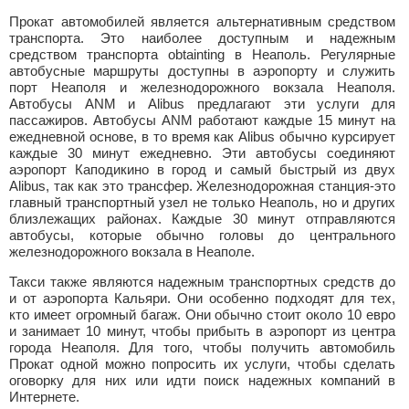
Прокат автомобилей является альтернативным средством
транспорта. Это наиболее доступным и надежным
средством транспорта obtainting в Неаполь. Регулярные
автобусные маршруты доступны в аэропорту и служить
порт Неаполя и железнодорожного вокзала Неаполя.
Автобусы ANM и Alibus предлагают эти услуги для
пассажиров. Автобусы ANM работают каждые 15 минут на
ежедневной основе, в то время как Alibus обычно курсирует
каждые 30 минут ежедневно. Эти автобусы соединяют
аэропорт Каподикино в город и самый быстрый из двух
Alibus, так как это трансфер. Железнодорожная станция-это
главный транспортный узел не только Неаполь, но и других
близлежащих районах. Каждые 30 минут отправляются
автобусы, которые обычно головы до центрального
железнодорожного вокзала в Неаполе.
Такси также являются надежным транспортных средств до
и от аэропорта Кальяри. Они особенно подходят для тех,
кто имеет огромный багаж. Они обычно стоит около 10 евро
и занимает 10 минут, чтобы прибыть в аэропорт из центра
города Неаполя. Для того, чтобы получить автомобиль
Прокат одной можно попросить их услуги, чтобы сделать
оговорку для них или идти поиск надежных компаний в
Интернете.