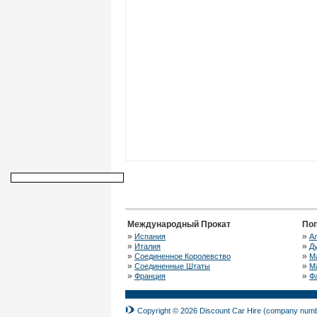
Международный Прокат
По
»
»
Испания
А
»
»
Италия
Д
»
»
Соединенное Королевство
М
»
»
Соединенные Штаты
М
»
»
Франция
Ф
Copyright © 2026 Discount Car Hire (company numbe