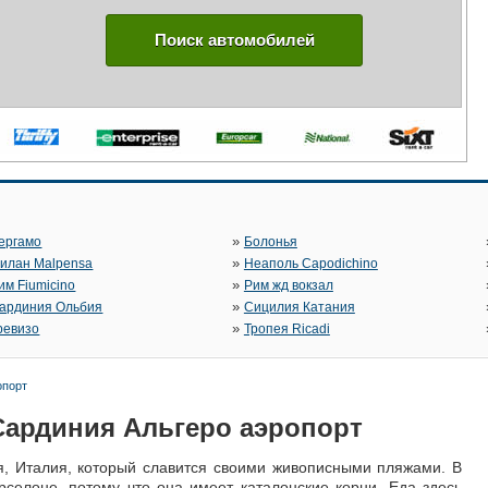
Поиск автомобилей
»
ергамо
Болонья
»
илан Malpensa
Неаполь Capodichino
»
им Fiumicino
Рим жд вокзал
»
ардиния Ольбия
Сицилия Катания
»
ревизо
Тропея Ricadi
опорт
Сардиния Альгеро аэропорт
я, Италия, который славится своими живописными пляжами. В
селоне, потому что она имеет каталонские корни. Еда здесь