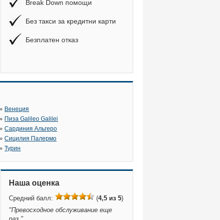
Break Down помощи
Без такси за кредитни карти
Безплатен отказ
»
Венеция
»
Пиза Galileo Galilei
»
Сардиния Альгеро
»
Сицилия Палермо
»
Турин
Наша оценка
Средний балл:
(
4,5 из 5
)
"
Превосходное обслуживание еще
раз.
"