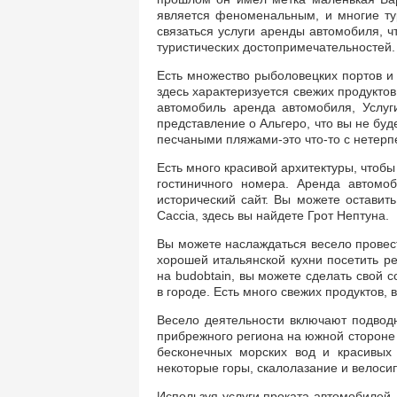
является феноменальным, и многие ту
связаться услуги аренды автомобиля, ч
туристических достопримечательностей.
Есть множество рыболовецких портов и
здесь характеризуется свежих продукто
автомобиль аренда автомобиля, Услуг
представление о Альгеро, что вы не буд
песчаными пляжами-это что-то с нетер
Есть много красивой архитектуры, чтобы
гостиничного номера. Аренда автомо
исторический сайт. Вы можете оставит
Caccia, здесь вы найдете Грот Нептуна.
Вы можете наслаждаться весело провест
хорошей итальянской кухни посетить р
на budobtain, вы можете сделать свой
в городе. Есть много свежих продуктов, 
Весело деятельности включают подвод
прибрежного региона на южной стороне 
бесконечных морских вод и красивых 
некоторые горы, скалолазание и велоси
Используя услуги проката автомобилей,