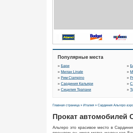
Популярные места
»
»
Бари
Б
»
»
Милан Linate
М
»
»
Рим Ciampino
Р
»
»
Сардиния Кальяри
С
»
»
Сицилия Трапани
Т
Главная страница
»
Италия
»
Сардиния Альгеро аэр
Прокат автомобилей 
Альгеро это красивое место в Сардини
прошлом он имел метка маленькая Бар