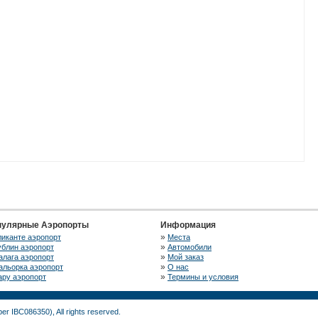
пулярные Аэропорты
Информация
»
ликанте аэропорт
Места
»
ублин аэропорт
Автомобили
»
алага аэропорт
Мой заказ
»
альорка аэропорт
О нас
»
ару аэропорт
Термины и условия
r IBC086350), All rights reserved.