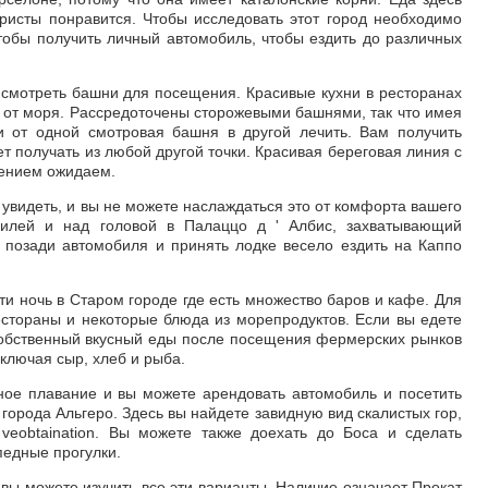
ристы понравится. Чтобы исследовать этот город необходимо
тобы получить личный автомобиль, чтобы ездить до различных
 смотреть башни для посещения. Красивые кухни в ресторанах
в от моря. Рассредоточены сторожевыми башнями, так что имея
и от одной смотровая башня в другой лечить. Вам получить
ет получать из любой другой точки. Красивая береговая линия с
пением ожидаем.
 увидеть, и вы не можете наслаждаться это от комфорта вашего
билей и над головой в Палаццо д ' Албис, захватывающий
ь позади автомобиля и принять лодке весело ездить на Каппо
и ночь в Старом городе где есть множество баров и кафе. Для
естораны и некоторые блюда из морепродуктов. Если вы едете
 собственный вкусный еды после посещения фермерских рынков
включая сыр, хлеб и рыба.
ное плавание и вы можете арендовать автомобиль и посетить
города Альгеро. Здесь вы найдете завидную вид скалистых гор,
veobtaination. Вы можете также доехать до Боса и сделать
педные прогулки.
 вы можете изучить все эти варианты. Наличие означает Прокат