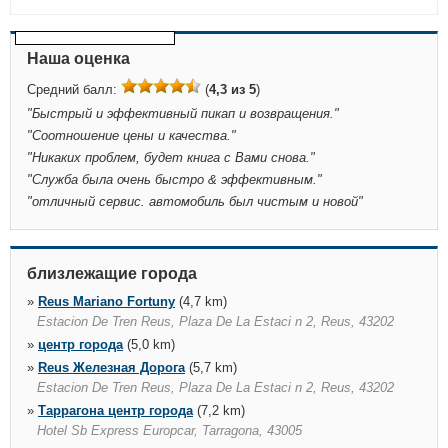
Наша оценка
Средний балл:
(
4,3 из 5
)
"
Быстрый и эффективный пикап и возвращения.
"
"
Соотношение цены и качества.
"
"
Никаких проблем, будет книга с Вами снова.
"
"
Служба была очень быстро & эффективным.
"
"
отличный сервис. автомобиль был чистым и новой
"
близлежащие города
»
Reus Mariano Fortuny
(4,7 km)
Estacion De Tren Reus, Plaza De La Estaci n 2, Reus, 43202
»
центр города
(5,0 km)
»
Reus Железная Дорога
(5,7 km)
Estacion De Tren Reus, Plaza De La Estaci n 2, Reus, 43202
»
Таррагона центр города
(7,2 km)
Hotel Sb Express Europcar, Tarragona, 43005