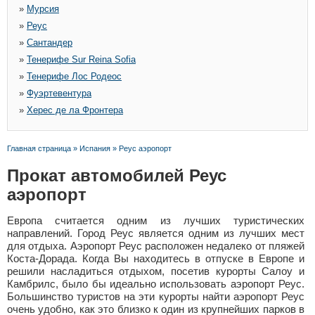
»
Мурсия
»
Реус
»
Сантандер
»
Тенерифе Sur Reina Sofia
»
Тенерифе Лос Родеос
»
Фуэртевентура
»
Херес де ла Фронтера
Главная страница
»
Испания
»
Реус аэропорт
Прокат автомобилей Реус
аэропорт
Европа считается одним из лучших туристических
направлений. Город Реус является одним из лучших мест
для отдыха. Аэропорт Реус расположен недалеко от пляжей
Коста-Дорада. Когда Вы находитесь в отпуске в Европе и
решили насладиться отдыхом, посетив курорты Салоу и
Камбрилс, было бы идеально использовать аэропорт Реус.
Большинство туристов на эти курорты найти аэропорт Реус
очень удобно, как это близко к один из крупнейших парков в