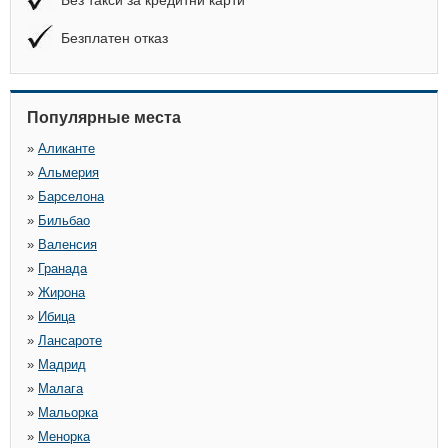
Без такси за кредитни карти
Безплатен отказ
Популярные места
»
Аликанте
»
Альмерия
»
Барселона
»
Бильбао
»
Валенсия
»
Гранада
»
Жирона
»
Ибица
»
Лансароте
»
Мадрид
»
Малага
»
Мальорка
»
Менорка