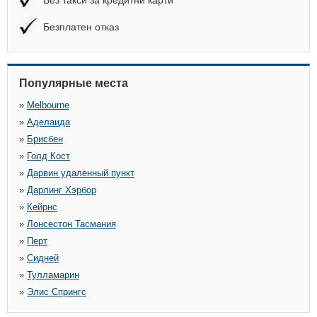
Без такси за кредитни карти
Безплатен отказ
Популярные места
»
Melbourne
»
Аделаида
»
Брисбен
»
Голд Кост
»
Дарвин удаленный пункт
»
Дарлинг Хэрбор
»
Кейрнс
»
Лонсестон Тасмания
»
Перт
»
Сидней
»
Тулламарин
»
Элис Спрингс