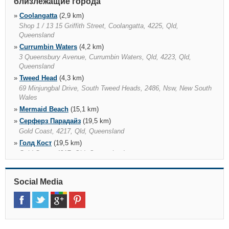
близлежащие города
»
Coolangatta
(2,9 km)
Shop 1 / 13 15 Griffith Street, Coolangatta, 4225, Qld,
Queensland
»
Currumbin Waters
(4,2 km)
3 Queensbury Avenue, Currumbin Waters, Qld, 4223, Qld,
Queensland
»
Tweed Head
(4,3 km)
69 Minjungbal Drive, South Tweed Heads, 2486, Nsw, New South
Wales
»
Mermaid Beach
(15,1 km)
»
Серферз Парадайз
(19,5 km)
Gold Coast, 4217, Qld, Queensland
»
Голд Кост
(19,5 km)
Gold Coast, 4217, Qld, Queensland
»
Murwillumbah
(20,8 km)
36 Durrington Street, Murwillumbah, 2484, Nsw, New South Wales
Social Media
»
Southport
(24,1 km)
Southport, Southport, 4215, Qld, Queensland
»
Nerang
(26,8 km)
3 Lawrence Drive, Nerang, 4211, Qld, Queensland